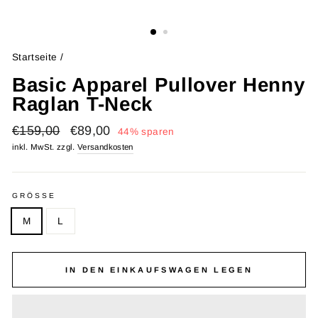
Startseite
/
Basic Apparel Pullover Henny
Raglan T-Neck
Normaler
Sonderpreis
€159,00
€89,00
44% sparen
Preis
inkl. MwSt. zzgl.
Versandkosten
GRÖSSE
M
L
IN DEN EINKAUFSWAGEN LEGEN