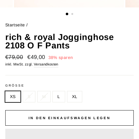
Startseite
/
rich & royal Jogginghose
2108 O F Pants
Normaler
Sonderpreis
€79,00
€49,00
38% sparen
Preis
inkl. MwSt. zzgl.
Versandkosten
GRÖSSE
XS
S
M
L
XL
IN DEN EINKAUFSWAGEN LEGEN